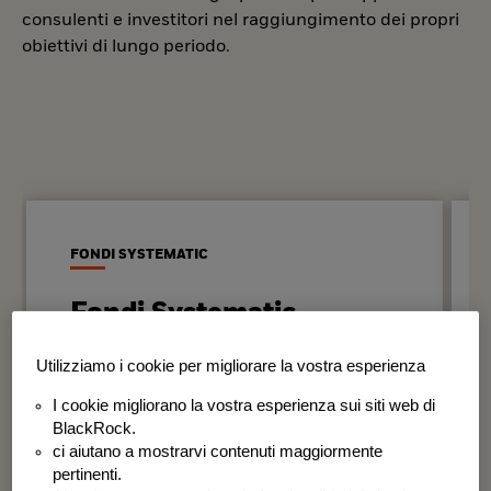
consulenti e investitori nel raggiungimento dei propri
obiettivi di lungo periodo.
FONDI SYSTEMATIC
Fondi Systematic
Strategie quantitative basate sui dati
Utilizziamo i cookie per migliorare la vostra esperienza
per generare risultati in modo
I cookie migliorano la vostra esperienza sui siti web di
disciplinato e coerente nel tempo.
BlackRock.
ci aiutano a mostrarvi contenuti maggiormente
BSF Systematic World Equity Fund
pertinenti.