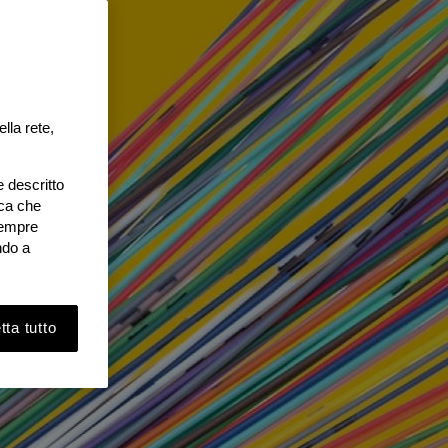
lla rete,
e descritto
ica che
 sempre
ndo a
ta tutto