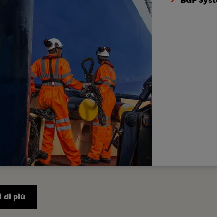
BGF Syst
 di più