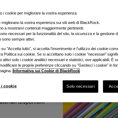
o i cookie per migliorare la vostra esperienza
e migliorano la vostra esperienza sui siti web di BlackRock.
al
ano a mostrarvi contenuti maggiormente pertinenti.
ono necessari per la funzionalità del sito, la sicurezza e la gestione de
o sono sempre attivi.
e
su "Accetta tutto", si accetta l'inserimento e l'utilizzo dei cookie com
ra Politica sui cookie. Se si accettano solo i cookie "necessari" signif
stimento
 attivi solo i cookie analitici necessari e statistici, ove applicabili. È
modificare le proprie preferenze cliccando su "Gestisci i cookie" in fo
pagina.
Informativa sui Cookie di BlackRock
ook 2026 con
Bruno
 i cookie
Solo necessari
Accet
Rock e
vestimento
ateriali disponibili