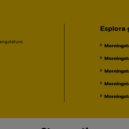
Esplora g
 angolature.
Morningsta
Morningsta
Morningst
Morningst
Morningsta