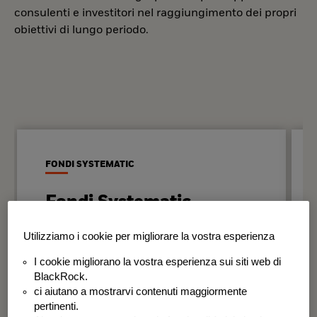
consulenti e investitori nel raggiungimento dei propri
obiettivi di lungo periodo.
FONDI SYSTEMATIC
Fondi Systematic
Strategie quantitative basate sui dati
Utilizziamo i cookie per migliorare la vostra esperienza
per generare risultati in modo
I cookie migliorano la vostra esperienza sui siti web di
disciplinato e coerente nel tempo.
BlackRock.
ci aiutano a mostrarvi contenuti maggiormente
BSF Systematic World Equity Fund
pertinenti.