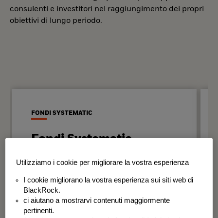
consulenti e investitori nel raggiungimento dei propri
obiettivi di lungo periodo.
FONDI SYSTEMATIC
Fondi Systematic
Strategie quantitative basate sui dati
Utilizziamo i cookie per migliorare la vostra esperienza
per generare risultati in modo
I cookie migliorano la vostra esperienza sui siti web di
disciplinato e coerente nel tempo.
BlackRock.
ci aiutano a mostrarvi contenuti maggiormente
BSF Systematic World Equity Fund
pertinenti.