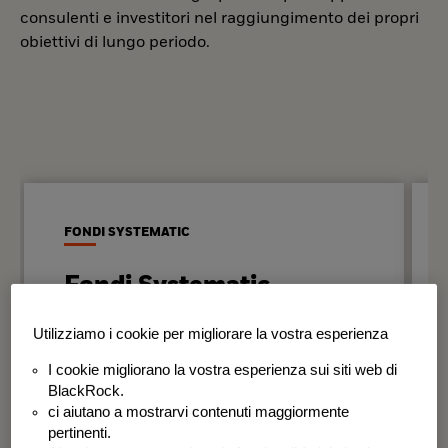
consulenti e investitori nel raggiungimento dei propri
obiettivi di lungo periodo.
FONDI SYSTEMATIC
Fondi Systematic
Strategie quantitative basate sui dati
Utilizziamo i cookie per migliorare la vostra esperienza
per generare risultati in modo
I cookie migliorano la vostra esperienza sui siti web di
disciplinato e coerente nel tempo.
BlackRock.
ci aiutano a mostrarvi contenuti maggiormente
BSF Systematic World Equity Fund
pertinenti.