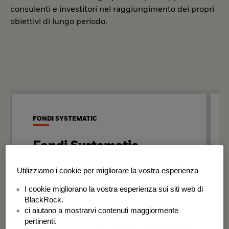
consulenti e investitori nel raggiungimento dei propri
obiettivi di lungo periodo.
FONDI SYSTEMATIC
Fondi Systematic
Strategie quantitative basate sui dati
Utilizziamo i cookie per migliorare la vostra esperienza
per generare risultati in modo
I cookie migliorano la vostra esperienza sui siti web di
disciplinato e coerente nel tempo.
BlackRock.
ci aiutano a mostrarvi contenuti maggiormente
BSF Systematic World Equity Fund
pertinenti.