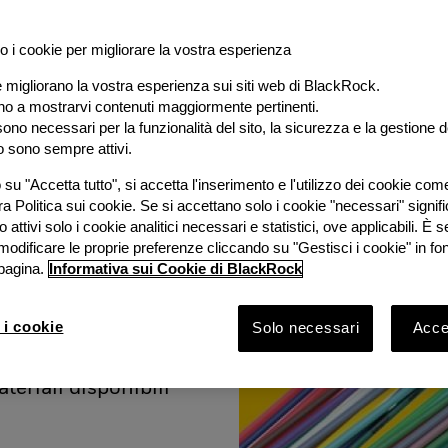
o i cookie per migliorare la vostra esperienza
e migliorano la vostra esperienza sui siti web di BlackRock.
al
ano a mostrarvi contenuti maggiormente pertinenti.
ono necessari per la funzionalità del sito, la sicurezza e la gestione de
o sono sempre attivi.
e
su "Accetta tutto", si accetta l'inserimento e l'utilizzo dei cookie com
ra Politica sui cookie. Se si accettano solo i cookie "necessari" signif
stimento
 attivi solo i cookie analitici necessari e statistici, ove applicabili. È
modificare le proprie preferenze cliccando su "Gestisci i cookie" in fo
pagina.
Informativa sui Cookie di BlackRock
ook 2026 con
Bruno
 i cookie
Solo necessari
Accet
Rock e
vestimento
ateriali disponibili