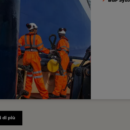
BGF Syst
 di più