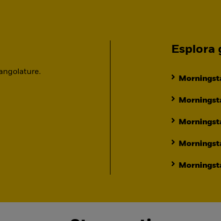
Esplora g
 angolature.
Morningsta
Morningsta
Morningst
Morningst
Morningsta