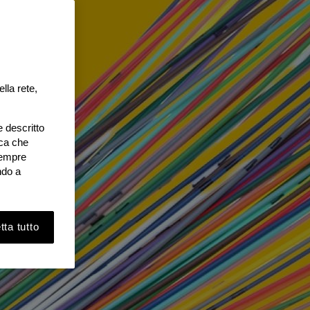
lla rete,
e descritto
ica che
 sempre
ndo a
ta tutto