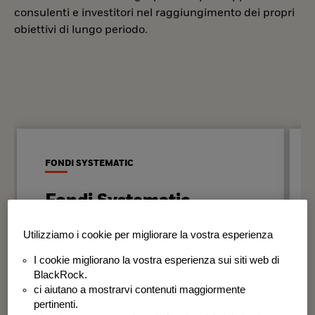
consulenti e investitori nel raggiungimento dei propri
obiettivi di lungo periodo.
FONDI SYSTEMATIC
Fondi Systematic
Strategie quantitative basate sui dati
Utilizziamo i cookie per migliorare la vostra esperienza
per generare risultati in modo
I cookie migliorano la vostra esperienza sui siti web di
disciplinato e coerente nel tempo.
BlackRock.
ci aiutano a mostrarvi contenuti maggiormente
BSF Systematic World Equity Fund
pertinenti.