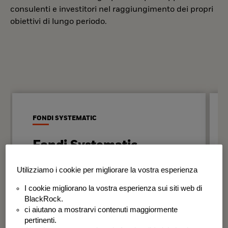
consulenti e investitori nel raggiungimento dei propri
obiettivi di lungo periodo.
FONDI SYSTEMATIC
Fondi Systematic
Strategie quantitative basate sui dati
Utilizziamo i cookie per migliorare la vostra esperienza
per generare risultati in modo
I cookie migliorano la vostra esperienza sui siti web di
disciplinato e coerente nel tempo.
BlackRock.
ci aiutano a mostrarvi contenuti maggiormente
BSF Systematic World Equity Fund
pertinenti.