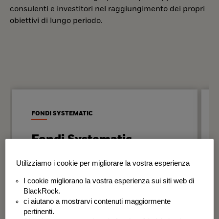
consulenti e investitori nel raggiungimento dei propri
obiettivi di lungo periodo.
FONDI SYSTEMATIC
Fondi Systematic
Strategie quantitative basate sui dati
Utilizziamo i cookie per migliorare la vostra esperienza
per generare risultati in modo
I cookie migliorano la vostra esperienza sui siti web di
disciplinato e coerente nel tempo.
BlackRock.
ci aiutano a mostrarvi contenuti maggiormente
BSF Systematic World Equity Fund
pertinenti.