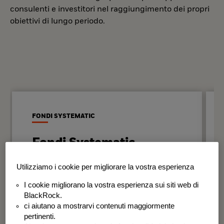
consulenti e investitori nel raggiungimento dei propri
obiettivi di lungo periodo.
FONDI SYSTEMATIC
Fondi Systematic
Strategie quantitative basate sui dati
Utilizziamo i cookie per migliorare la vostra esperienza
per generare risultati in modo
I cookie migliorano la vostra esperienza sui siti web di
disciplinato e coerente nel tempo.
BlackRock.
ci aiutano a mostrarvi contenuti maggiormente
BSF Systematic World Equity Fund
pertinenti.