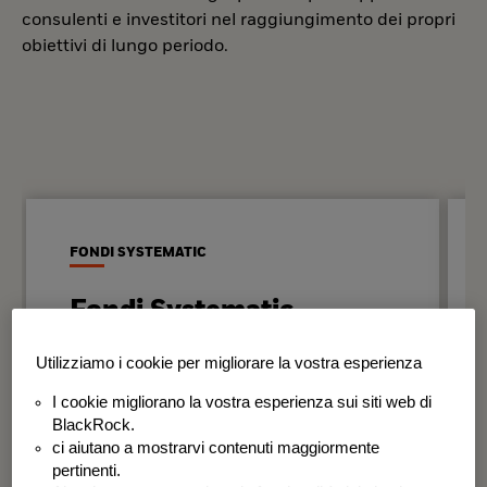
consulenti e investitori nel raggiungimento dei propri
obiettivi di lungo periodo.
FONDI SYSTEMATIC
Fondi Systematic
Strategie quantitative basate sui dati
Utilizziamo i cookie per migliorare la vostra esperienza
per generare risultati in modo
I cookie migliorano la vostra esperienza sui siti web di
disciplinato e coerente nel tempo.
BlackRock.
ci aiutano a mostrarvi contenuti maggiormente
BSF Systematic World Equity Fund
pertinenti.