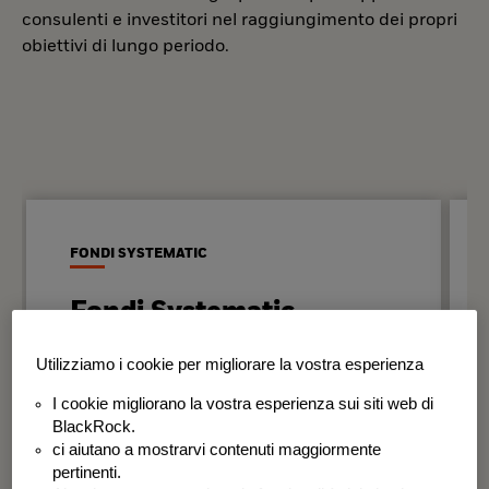
consulenti e investitori nel raggiungimento dei propri
obiettivi di lungo periodo.
FONDI SYSTEMATIC
Fondi Systematic
Strategie quantitative basate sui dati
Utilizziamo i cookie per migliorare la vostra esperienza
per generare risultati in modo
I cookie migliorano la vostra esperienza sui siti web di
disciplinato e coerente nel tempo.
BlackRock.
ci aiutano a mostrarvi contenuti maggiormente
BSF Systematic World Equity Fund
pertinenti.