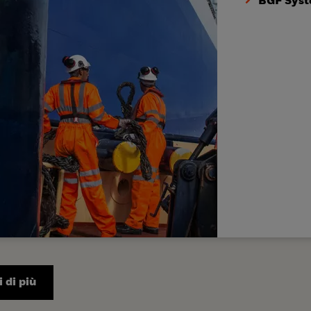
BGF Syst
 di più