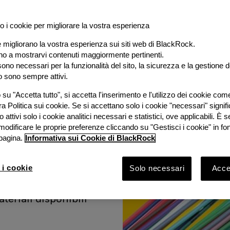
o i cookie per migliorare la vostra esperienza
e migliorano la vostra esperienza sui siti web di BlackRock.
al
ano a mostrarvi contenuti maggiormente pertinenti.
ono necessari per la funzionalità del sito, la sicurezza e la gestione de
o sono sempre attivi.
e
su "Accetta tutto", si accetta l'inserimento e l'utilizzo dei cookie com
ra Politica sui cookie. Se si accettano solo i cookie "necessari" signif
stimento
 attivi solo i cookie analitici necessari e statistici, ove applicabili. È
modificare le proprie preferenze cliccando su "Gestisci i cookie" in fo
pagina.
Informativa sui Cookie di BlackRock
ook 2026 con
Bruno
 i cookie
Solo necessari
Accet
Rock e
vestimento
ateriali disponibili