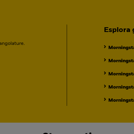
Esplora g
 angolature.
Morningsta
Morningsta
Morningst
Morningst
Morningsta