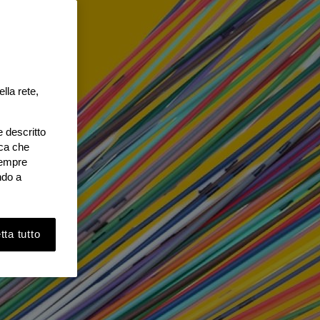
lla rete,
e descritto
ica che
 sempre
ndo a
ta tutto