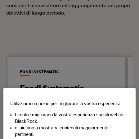
consulenti e investitori nel raggiungimento dei propri
obiettivi di lungo periodo.
FONDI SYSTEMATIC
Fondi Systematic
Strategie quantitative basate sui dati
Utilizziamo i cookie per migliorare la vostra esperienza
per generare risultati in modo
I cookie migliorano la vostra esperienza sui siti web di
disciplinato e coerente nel tempo.
BlackRock.
ci aiutano a mostrarvi contenuti maggiormente
BSF Systematic World Equity Fund
pertinenti.