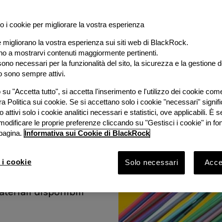
o i cookie per migliorare la vostra esperienza
e migliorano la vostra esperienza sui siti web di BlackRock.
al
ano a mostrarvi contenuti maggiormente pertinenti.
ono necessari per la funzionalità del sito, la sicurezza e la gestione de
o sono sempre attivi.
e
su "Accetta tutto", si accetta l'inserimento e l'utilizzo dei cookie com
ra Politica sui cookie. Se si accettano solo i cookie "necessari" signif
stimento
 attivi solo i cookie analitici necessari e statistici, ove applicabili. È
modificare le proprie preferenze cliccando su "Gestisci i cookie" in fo
pagina.
Informativa sui Cookie di BlackRock
ook 2026 con
Bruno
 i cookie
Solo necessari
Accet
Rock e
vestimento
ateriali disponibili