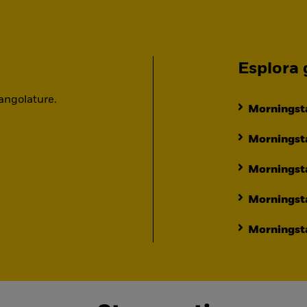
Esplora g
 angolature.
Morningsta
Morningsta
Morningst
Morningst
Morningsta