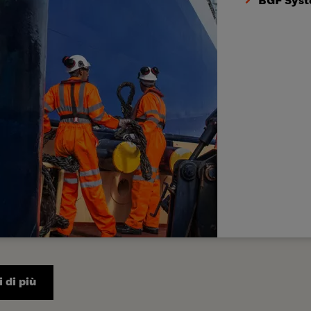
BGF Syst
 di più