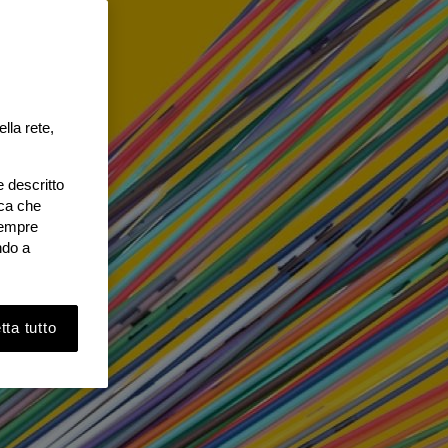
lla rete,
e descritto
ica che
 sempre
ndo a
ta tutto