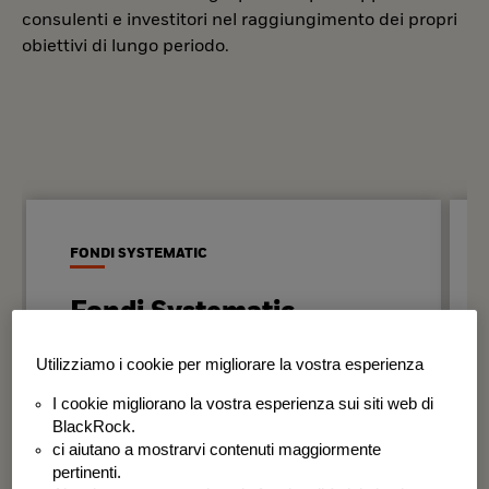
consulenti e investitori nel raggiungimento dei propri
obiettivi di lungo periodo.
FONDI SYSTEMATIC
Fondi Systematic
Strategie quantitative basate sui dati
Utilizziamo i cookie per migliorare la vostra esperienza
per generare risultati in modo
I cookie migliorano la vostra esperienza sui siti web di
disciplinato e coerente nel tempo.
BlackRock.
ci aiutano a mostrarvi contenuti maggiormente
BSF Systematic World Equity Fund
pertinenti.