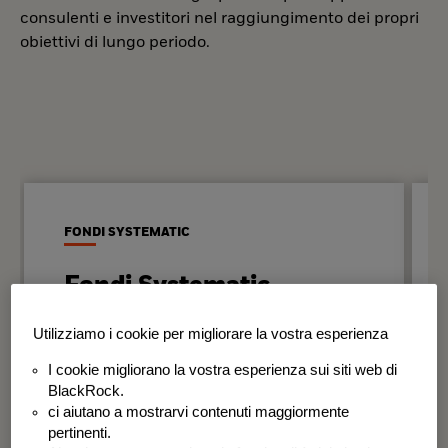
consulenti e investitori nel raggiungimento dei propri
obiettivi di lungo periodo.
FONDI SYSTEMATIC
Fondi Systematic
Strategie quantitative basate sui dati
Utilizziamo i cookie per migliorare la vostra esperienza
per generare risultati in modo
I cookie migliorano la vostra esperienza sui siti web di
disciplinato e coerente nel tempo.
BlackRock.
ci aiutano a mostrarvi contenuti maggiormente
BSF Systematic World Equity Fund
pertinenti.