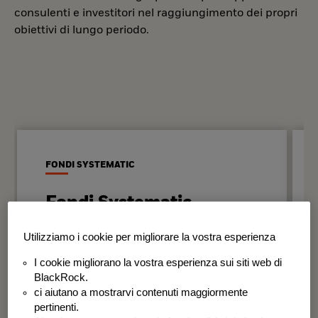
consulenti e investitori nel raggiungimento dei propri
obiettivi di lungo periodo.
FONDI SYSTEMATIC
Fondi Systematic
Strategie quantitative basate sui dati
Utilizziamo i cookie per migliorare la vostra esperienza
per generare risultati in modo
I cookie migliorano la vostra esperienza sui siti web di
disciplinato e coerente nel tempo.
BlackRock.
ci aiutano a mostrarvi contenuti maggiormente
BSF Systematic World Equity Fund
pertinenti.