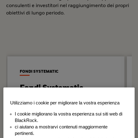
consulenti e investitori nel raggiungimento dei propri
obiettivi di lungo periodo.
FONDI SYSTEMATIC
Fondi Systematic
Strategie quantitative basate sui dati
Utilizziamo i cookie per migliorare la vostra esperienza
per generare risultati in modo
I cookie migliorano la vostra esperienza sui siti web di
disciplinato e coerente nel tempo.
BlackRock.
ci aiutano a mostrarvi contenuti maggiormente
BSF Systematic World Equity Fund
pertinenti.