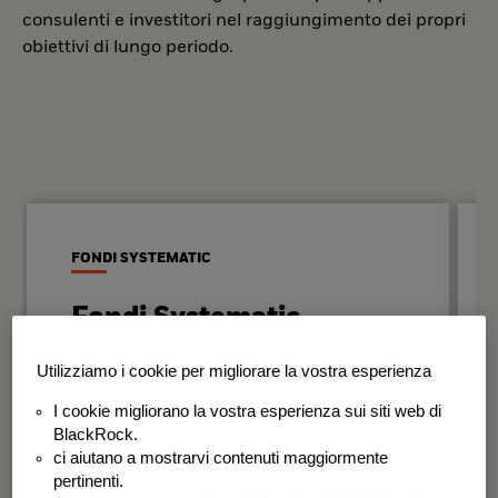
consulenti e investitori nel raggiungimento dei propri
obiettivi di lungo periodo.
FONDI SYSTEMATIC
Fondi Systematic
Strategie quantitative basate sui dati
Utilizziamo i cookie per migliorare la vostra esperienza
per generare risultati in modo
I cookie migliorano la vostra esperienza sui siti web di
disciplinato e coerente nel tempo.
BlackRock.
ci aiutano a mostrarvi contenuti maggiormente
BSF Systematic World Equity Fund
pertinenti.