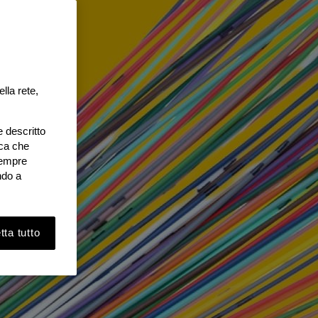
lla rete,
e descritto
ica che
 sempre
ndo a
ta tutto