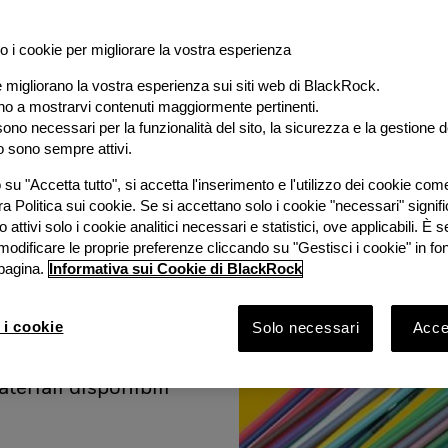
o i cookie per migliorare la vostra esperienza
e migliorano la vostra esperienza sui siti web di BlackRock.
al
ano a mostrarvi contenuti maggiormente pertinenti.
ono necessari per la funzionalità del sito, la sicurezza e la gestione de
o sono sempre attivi.
e
su "Accetta tutto", si accetta l'inserimento e l'utilizzo dei cookie com
ra Politica sui cookie. Se si accettano solo i cookie "necessari" signif
stimento
 attivi solo i cookie analitici necessari e statistici, ove applicabili. È
modificare le proprie preferenze cliccando su "Gestisci i cookie" in fo
pagina.
Informativa sui Cookie di BlackRock
ook 2026 con
Bruno
 i cookie
Solo necessari
Accet
Rock e
vestimento
ateriali disponibili