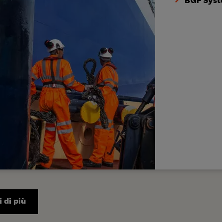
BGF Syst
 di più