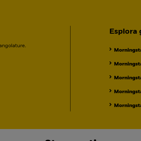
Esplora g
 angolature.
Morningsta
Morningsta
Morningst
Morningst
Morningsta