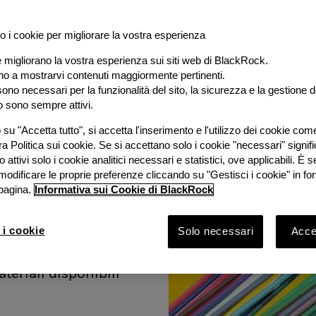
o i cookie per migliorare la vostra esperienza
e migliorano la vostra esperienza sui siti web di BlackRock.
al
ano a mostrarvi contenuti maggiormente pertinenti.
ono necessari per la funzionalità del sito, la sicurezza e la gestione de
o sono sempre attivi.
e
su "Accetta tutto", si accetta l'inserimento e l'utilizzo dei cookie com
ra Politica sui cookie. Se si accettano solo i cookie "necessari" signif
stimento
 attivi solo i cookie analitici necessari e statistici, ove applicabili. È
modificare le proprie preferenze cliccando su "Gestisci i cookie" in fo
pagina.
Informativa sui Cookie di BlackRock
ook 2026 con
Bruno
 i cookie
Solo necessari
Accet
Rock e
vestimento
ateriali disponibili