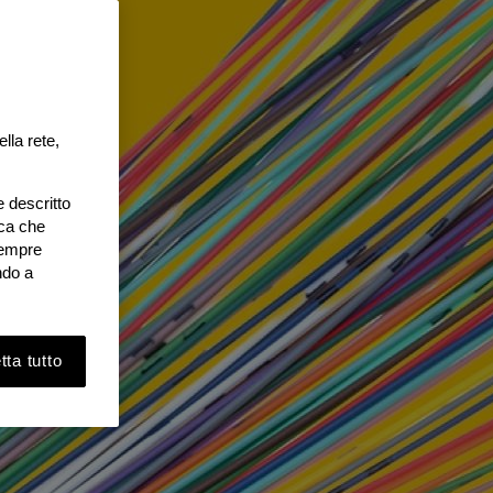
lla rete,
e descritto
ica che
 sempre
ndo a
ta tutto