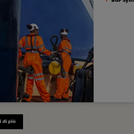
BGF Syst
 di più