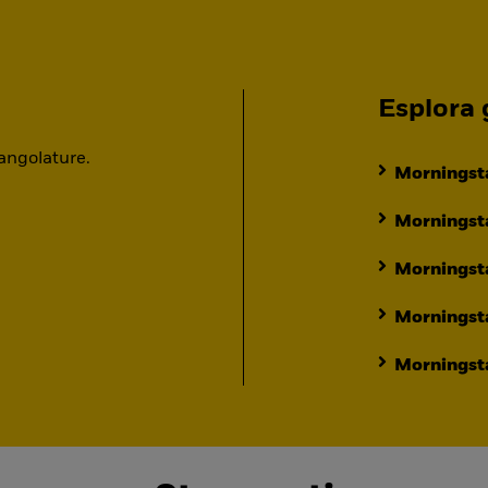
Esplora g
 angolature.
Morningsta
Morningsta
Morningst
Morningst
Morningsta