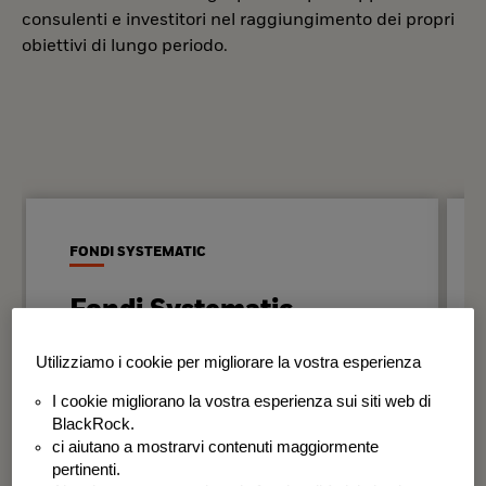
consulenti e investitori nel raggiungimento dei propri
obiettivi di lungo periodo.
FONDI SYSTEMATIC
Fondi Systematic
Strategie quantitative basate sui dati
Utilizziamo i cookie per migliorare la vostra esperienza
per generare risultati in modo
I cookie migliorano la vostra esperienza sui siti web di
disciplinato e coerente nel tempo.
BlackRock.
ci aiutano a mostrarvi contenuti maggiormente
BSF Systematic World Equity Fund
pertinenti.