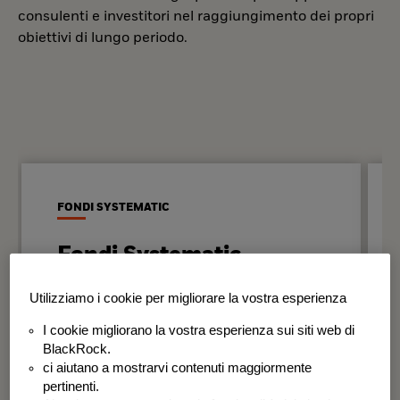
consulenti e investitori nel raggiungimento dei propri
obiettivi di lungo periodo.
FONDI SYSTEMATIC
Fondi Systematic
Strategie quantitative basate sui dati
Utilizziamo i cookie per migliorare la vostra esperienza
per generare risultati in modo
I cookie migliorano la vostra esperienza sui siti web di
disciplinato e coerente nel tempo.
BlackRock.
ci aiutano a mostrarvi contenuti maggiormente
BSF Systematic World Equity Fund
pertinenti.