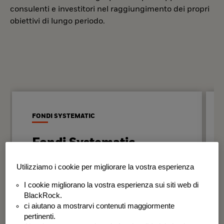
consulenti e investitori nel raggiungimento dei propri
obiettivi di lungo periodo.
FONDI SYSTEMATIC
Fondi Systematic
Strategie quantitative basate sui dati
Utilizziamo i cookie per migliorare la vostra esperienza
per generare risultati in modo
I cookie migliorano la vostra esperienza sui siti web di
disciplinato e coerente nel tempo.
BlackRock.
ci aiutano a mostrarvi contenuti maggiormente
BSF Systematic World Equity Fund
pertinenti.