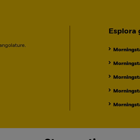
Esplora g
 angolature.
Morningsta
Morningsta
Morningst
Morningst
Morningsta