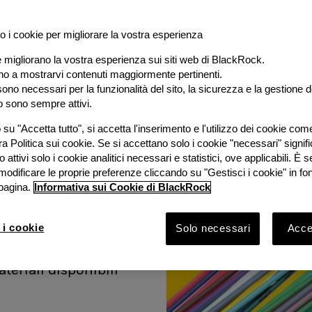
o i cookie per migliorare la vostra esperienza
e migliorano la vostra esperienza sui siti web di BlackRock.
al
ano a mostrarvi contenuti maggiormente pertinenti.
ono necessari per la funzionalità del sito, la sicurezza e la gestione de
o sono sempre attivi.
e
su "Accetta tutto", si accetta l'inserimento e l'utilizzo dei cookie com
ra Politica sui cookie. Se si accettano solo i cookie "necessari" signif
stimento
 attivi solo i cookie analitici necessari e statistici, ove applicabili. È
modificare le proprie preferenze cliccando su "Gestisci i cookie" in fo
pagina.
Informativa sui Cookie di BlackRock
ook 2026 con
Bruno
 i cookie
Solo necessari
Accet
Rock e
vestimento
ateriali disponibili