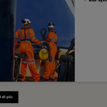
BGF Syst
 di più