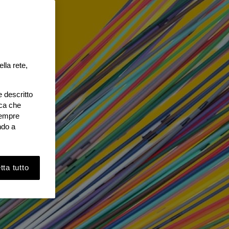
lla rete,
e descritto
ica che
 sempre
ndo a
ta tutto