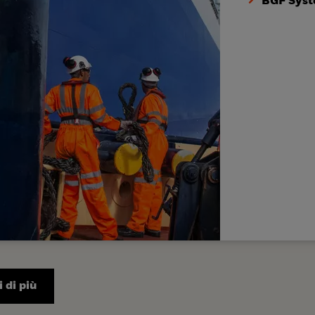
BGF Syst
 di più