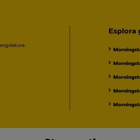
Esplora g
 angolature.
Morningsta
Morningsta
Morningst
Morningst
Morningsta