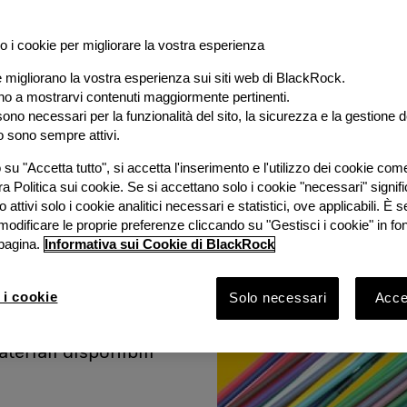
o i cookie per migliorare la vostra esperienza
e migliorano la vostra esperienza sui siti web di BlackRock.
al
ano a mostrarvi contenuti maggiormente pertinenti.
ono necessari per la funzionalità del sito, la sicurezza e la gestione de
o sono sempre attivi.
e
su "Accetta tutto", si accetta l'inserimento e l'utilizzo dei cookie com
ra Politica sui cookie. Se si accettano solo i cookie "necessari" signif
stimento
 attivi solo i cookie analitici necessari e statistici, ove applicabili. È
modificare le proprie preferenze cliccando su "Gestisci i cookie" in fo
pagina.
Informativa sui Cookie di BlackRock
ook 2026 con
Bruno
 i cookie
Solo necessari
Accet
Rock e
vestimento
ateriali disponibili