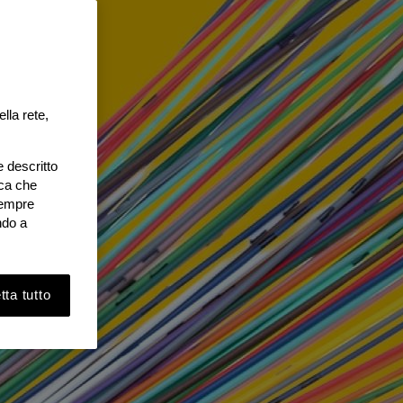
lla rete,
e descritto
ica che
 sempre
ndo a
ta tutto