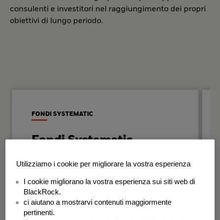
consulenti e investitori nel raggiungimento dei propri
obiettivi di lungo periodo.
FONDI SYSTEMATIC
Fondi Systematic
Strategie quantitative basate sui dati
Utilizziamo i cookie per migliorare la vostra esperienza
per generare risultati in modo
I cookie migliorano la vostra esperienza sui siti web di
disciplinato e coerente nel tempo.
BlackRock.
ci aiutano a mostrarvi contenuti maggiormente
BSF Systematic World Equity Fund
pertinenti.