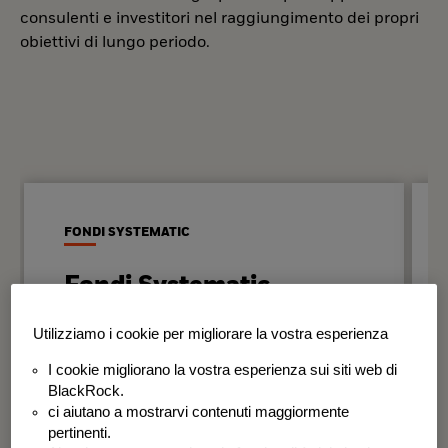
consulenti e investitori nel raggiungimento dei propri
obiettivi di lungo periodo.
FONDI SYSTEMATIC
Fondi Systematic
Strategie quantitative basate sui dati
Utilizziamo i cookie per migliorare la vostra esperienza
per generare risultati in modo
I cookie migliorano la vostra esperienza sui siti web di
disciplinato e coerente nel tempo.
BlackRock.
ci aiutano a mostrarvi contenuti maggiormente
BSF Systematic World Equity Fund
pertinenti.