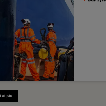
BGF Syst
 di più