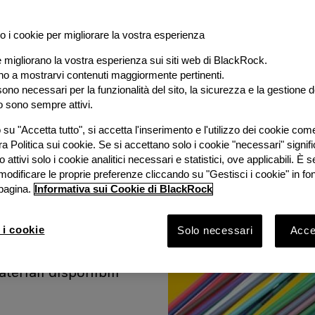
o i cookie per migliorare la vostra esperienza
e migliorano la vostra esperienza sui siti web di BlackRock.
al
ano a mostrarvi contenuti maggiormente pertinenti.
ono necessari per la funzionalità del sito, la sicurezza e la gestione de
o sono sempre attivi.
e
su "Accetta tutto", si accetta l'inserimento e l'utilizzo dei cookie com
ra Politica sui cookie. Se si accettano solo i cookie "necessari" signif
stimento
 attivi solo i cookie analitici necessari e statistici, ove applicabili. È
modificare le proprie preferenze cliccando su "Gestisci i cookie" in fo
pagina.
Informativa sui Cookie di BlackRock
ook 2026 con
Bruno
 i cookie
Solo necessari
Accet
Rock e
vestimento
ateriali disponibili