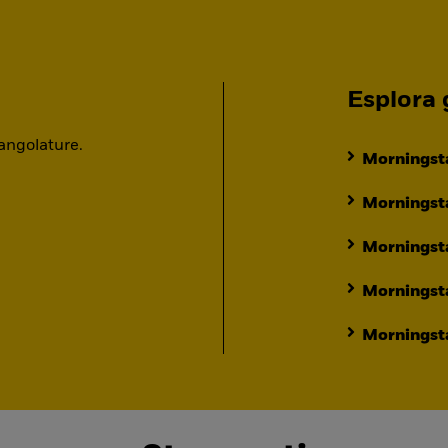
Esplora g
 angolature.
Morningsta
Morningsta
Morningst
Morningst
Morningsta