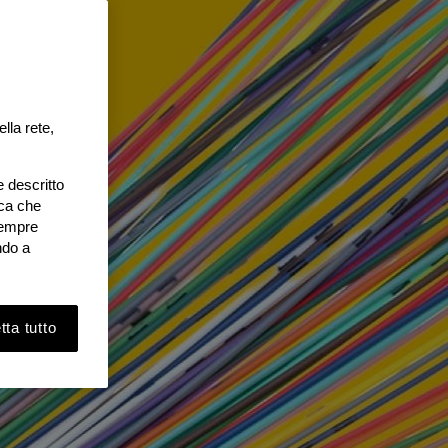
lla rete,
e descritto
ica che
 sempre
ndo a
ta tutto