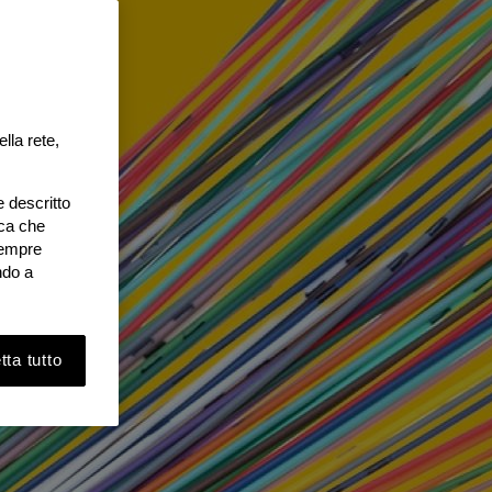
lla rete,
e descritto
ica che
 sempre
ndo a
ta tutto