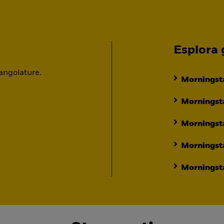
Esplora g
 angolature.
Morningsta
Morningsta
Morningst
Morningst
Morningsta