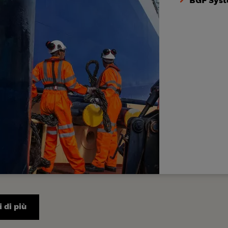
BGF Syst
 di più