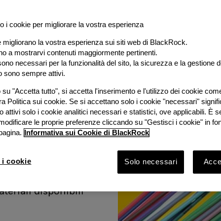
o i cookie per migliorare la vostra esperienza
e migliorano la vostra esperienza sui siti web di BlackRock.
al
ano a mostrarvi contenuti maggiormente pertinenti.
ono necessari per la funzionalità del sito, la sicurezza e la gestione de
o sono sempre attivi.
e
su "Accetta tutto", si accetta l'inserimento e l'utilizzo dei cookie com
ra Politica sui cookie. Se si accettano solo i cookie "necessari" signif
stimento
 attivi solo i cookie analitici necessari e statistici, ove applicabili. È
modificare le proprie preferenze cliccando su "Gestisci i cookie" in fo
pagina.
Informativa sui Cookie di BlackRock
ook 2026 con
Bruno
 i cookie
Solo necessari
Accet
Rock e
vestimento
ateriali disponibili