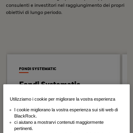
consulenti e investitori nel raggiungimento dei propri
obiettivi di lungo periodo.
FONDI SYSTEMATIC
Fondi Systematic
Strategie quantitative basate sui dati
Utilizziamo i cookie per migliorare la vostra esperienza
per generare risultati in modo
I cookie migliorano la vostra esperienza sui siti web di
disciplinato e coerente nel tempo.
BlackRock.
ci aiutano a mostrarvi contenuti maggiormente
BSF Systematic World Equity Fund
pertinenti.