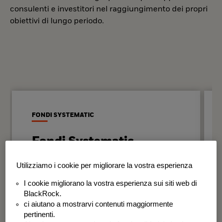
consulenti e investitori nel raggiungimento dei propri
obiettivi di lungo periodo.
FONDI SYSTEMATIC
Fondi Systematic
Strategie quantitative basate sui dati
Utilizziamo i cookie per migliorare la vostra esperienza
per generare risultati in modo
I cookie migliorano la vostra esperienza sui siti web di
disciplinato e coerente nel tempo.
BlackRock.
ci aiutano a mostrarvi contenuti maggiormente
BSF Systematic World Equity Fund
pertinenti.