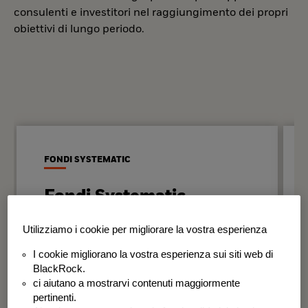
consulenti e investitori nel raggiungimento dei propri
obiettivi di lungo periodo.
FONDI SYSTEMATIC
Fondi Systematic
Strategie quantitative basate sui dati
Utilizziamo i cookie per migliorare la vostra esperienza
per generare risultati in modo
I cookie migliorano la vostra esperienza sui siti web di
disciplinato e coerente nel tempo.
BlackRock.
ci aiutano a mostrarvi contenuti maggiormente
BSF Systematic World Equity Fund
pertinenti.