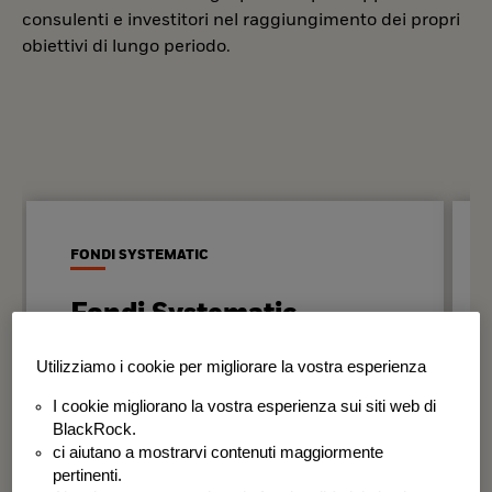
consulenti e investitori nel raggiungimento dei propri
obiettivi di lungo periodo.
FONDI SYSTEMATIC
Fondi Systematic
Strategie quantitative basate sui dati
Utilizziamo i cookie per migliorare la vostra esperienza
per generare risultati in modo
I cookie migliorano la vostra esperienza sui siti web di
disciplinato e coerente nel tempo.
BlackRock.
ci aiutano a mostrarvi contenuti maggiormente
BSF Systematic World Equity Fund
pertinenti.