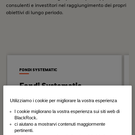
consulenti e investitori nel raggiungimento dei propri
obiettivi di lungo periodo.
FONDI SYSTEMATIC
Fondi Systematic
Strategie quantitative basate sui dati
Utilizziamo i cookie per migliorare la vostra esperienza
per generare risultati in modo
I cookie migliorano la vostra esperienza sui siti web di
disciplinato e coerente nel tempo.
BlackRock.
ci aiutano a mostrarvi contenuti maggiormente
BSF Systematic World Equity Fund
pertinenti.