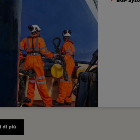
BGF Syst
 di più