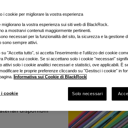
o i cookie per migliorare la vostra esperienza
e migliorano la vostra esperienza sui siti web di BlackRock.
al
ano a mostrarvi contenuti maggiormente pertinenti.
ono necessari per la funzionalità del sito, la sicurezza e la gestione de
o sono sempre attivi.
e
su "Accetta tutto", si accetta l'inserimento e l'utilizzo dei cookie com
ra Politica sui cookie. Se si accettano solo i cookie "necessari" signif
stimento
 attivi solo i cookie analitici necessari e statistici, ove applicabili. È
modificare le proprie preferenze cliccando su "Gestisci i cookie" in fo
pagina.
Informativa sui Cookie di BlackRock
ook 2026 con
Bruno
 i cookie
Solo necessari
Accet
Rock e
vestimento
ateriali disponibili