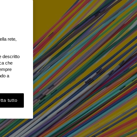
lla rete,
e descritto
ica che
 sempre
ndo a
ta tutto