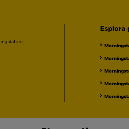
Esplora g
 angolature.
Morningsta
Morningsta
Morningst
Morningst
Morningsta