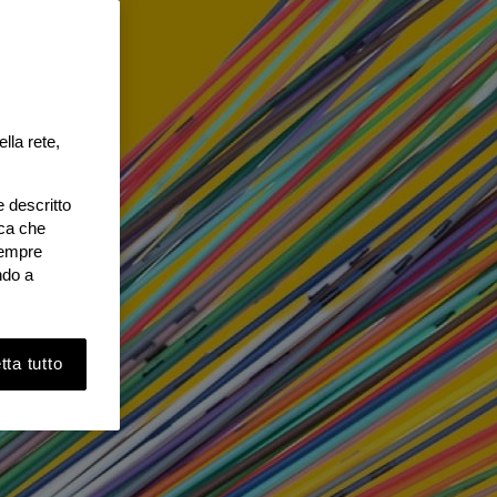
lla rete,
e descritto
ica che
 sempre
ndo a
ta tutto