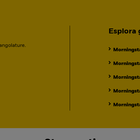
Esplora g
 angolature.
Morningsta
Morningsta
Morningst
Morningst
Morningsta