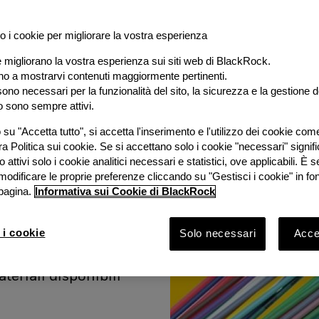
o i cookie per migliorare la vostra esperienza
e migliorano la vostra esperienza sui siti web di BlackRock.
al
ano a mostrarvi contenuti maggiormente pertinenti.
ono necessari per la funzionalità del sito, la sicurezza e la gestione de
o sono sempre attivi.
e
su "Accetta tutto", si accetta l'inserimento e l'utilizzo dei cookie com
ra Politica sui cookie. Se si accettano solo i cookie "necessari" signif
stimento
 attivi solo i cookie analitici necessari e statistici, ove applicabili. È
modificare le proprie preferenze cliccando su "Gestisci i cookie" in fo
pagina.
Informativa sui Cookie di BlackRock
ook 2026 con
Bruno
 i cookie
Solo necessari
Accet
Rock e
vestimento
ateriali disponibili