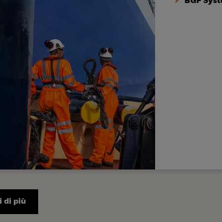
BGF Syst
 di più