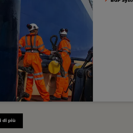
BGF Syst
 di più