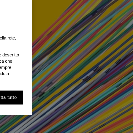
lla rete,
e descritto
ica che
 sempre
ndo a
ta tutto