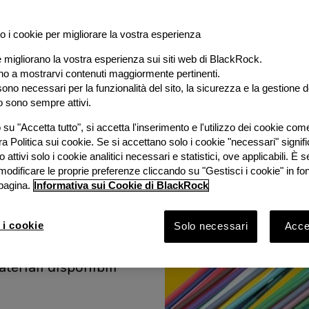
o i cookie per migliorare la vostra esperienza
e migliorano la vostra esperienza sui siti web di BlackRock.
al
ano a mostrarvi contenuti maggiormente pertinenti.
ono necessari per la funzionalità del sito, la sicurezza e la gestione de
o sono sempre attivi.
e
su "Accetta tutto", si accetta l'inserimento e l'utilizzo dei cookie com
ra Politica sui cookie. Se si accettano solo i cookie "necessari" signif
stimento
 attivi solo i cookie analitici necessari e statistici, ove applicabili. È
modificare le proprie preferenze cliccando su "Gestisci i cookie" in fo
pagina.
Informativa sui Cookie di BlackRock
ook 2026 con
Bruno
 i cookie
Solo necessari
Accet
Rock e
vestimento
ateriali disponibili