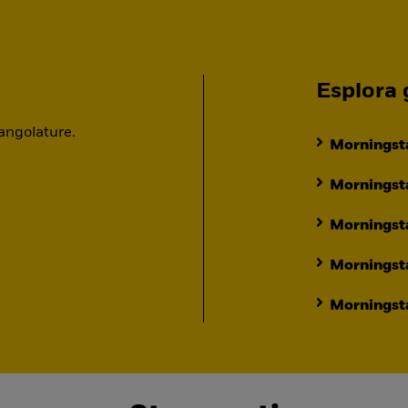
Esplora g
 angolature.
Morningsta
Morningsta
Morningst
Morningst
Morningsta