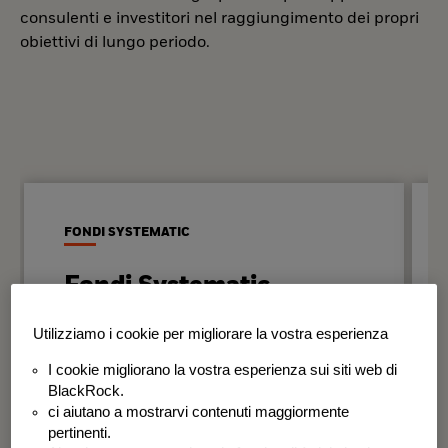
consulenti e investitori nel raggiungimento dei propri
obiettivi di lungo periodo.
FONDI SYSTEMATIC
Fondi Systematic
Strategie quantitative basate sui dati
Utilizziamo i cookie per migliorare la vostra esperienza
per generare risultati in modo
I cookie migliorano la vostra esperienza sui siti web di
disciplinato e coerente nel tempo.
BlackRock.
ci aiutano a mostrarvi contenuti maggiormente
BSF Systematic World Equity Fund
pertinenti.