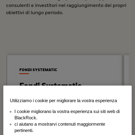
consulenti e investitori nel raggiungimento dei propri
obiettivi di lungo periodo.
FONDI SYSTEMATIC
Fondi Systematic
Strategie quantitative basate sui dati
Utilizziamo i cookie per migliorare la vostra esperienza
per generare risultati in modo
I cookie migliorano la vostra esperienza sui siti web di
disciplinato e coerente nel tempo.
BlackRock.
ci aiutano a mostrarvi contenuti maggiormente
BSF Systematic World Equity Fund
pertinenti.