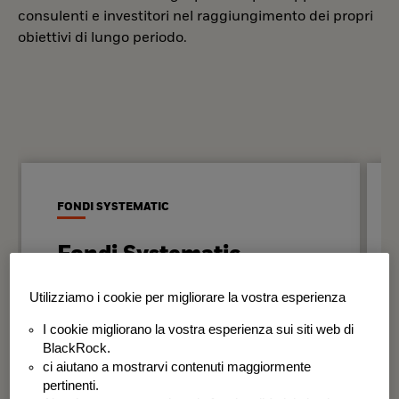
consulenti e investitori nel raggiungimento dei propri
obiettivi di lungo periodo.
FONDI SYSTEMATIC
Fondi Systematic
Strategie quantitative basate sui dati
Utilizziamo i cookie per migliorare la vostra esperienza
per generare risultati in modo
I cookie migliorano la vostra esperienza sui siti web di
disciplinato e coerente nel tempo.
BlackRock.
ci aiutano a mostrarvi contenuti maggiormente
BSF Systematic World Equity Fund
pertinenti.