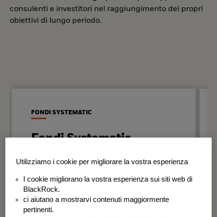
consulenti e investitori nel raggiungimento dei propri
obiettivi di lungo periodo.
FONDI SYSTEMATIC
Fondi Systematic
Strategie quantitative basate sui dati
Utilizziamo i cookie per migliorare la vostra esperienza
per generare risultati in modo
I cookie migliorano la vostra esperienza sui siti web di
disciplinato e coerente nel tempo.
BlackRock.
ci aiutano a mostrarvi contenuti maggiormente
BSF Systematic World Equity Fund
pertinenti.