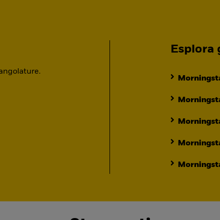
Esplora g
 angolature.
Morningsta
Morningsta
Morningst
Morningst
Morningsta