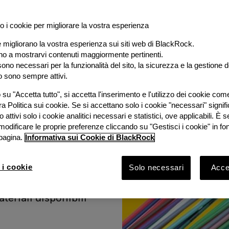
o i cookie per migliorare la vostra esperienza
e migliorano la vostra esperienza sui siti web di BlackRock.
al
ano a mostrarvi contenuti maggiormente pertinenti.
ono necessari per la funzionalità del sito, la sicurezza e la gestione de
o sono sempre attivi.
e
su "Accetta tutto", si accetta l'inserimento e l'utilizzo dei cookie com
ra Politica sui cookie. Se si accettano solo i cookie "necessari" signif
stimento
 attivi solo i cookie analitici necessari e statistici, ove applicabili. È
modificare le proprie preferenze cliccando su "Gestisci i cookie" in fo
pagina.
Informativa sui Cookie di BlackRock
ook 2026 con
Bruno
 i cookie
Solo necessari
Accet
Rock e
vestimento
ateriali disponibili