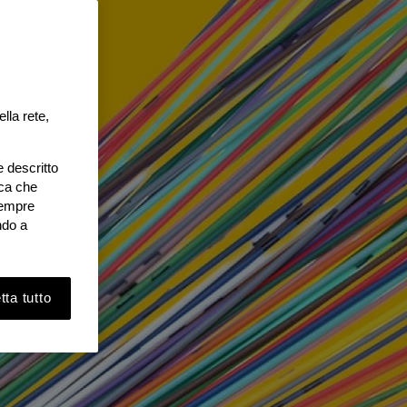
lla rete,
e descritto
ica che
 sempre
ndo a
ta tutto