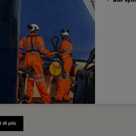
BGF Syst
 di più