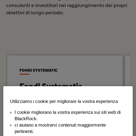
consulenti e investitori nel raggiungimento dei propri
obiettivi di lungo periodo.
FONDI SYSTEMATIC
Fondi Systematic
Strategie quantitative basate sui dati
Utilizziamo i cookie per migliorare la vostra esperienza
per generare risultati in modo
I cookie migliorano la vostra esperienza sui siti web di
disciplinato e coerente nel tempo.
BlackRock.
ci aiutano a mostrarvi contenuti maggiormente
BSF Systematic World Equity Fund
pertinenti.