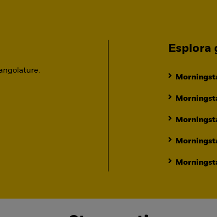
Esplora g
 angolature.
Morningsta
Morningsta
Morningst
Morningst
Morningsta