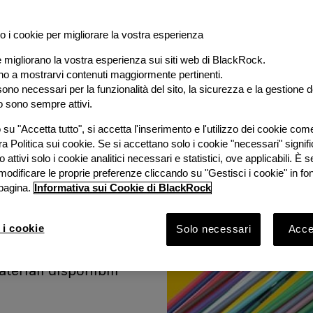
o i cookie per migliorare la vostra esperienza
e migliorano la vostra esperienza sui siti web di BlackRock.
al
ano a mostrarvi contenuti maggiormente pertinenti.
ono necessari per la funzionalità del sito, la sicurezza e la gestione de
o sono sempre attivi.
e
su "Accetta tutto", si accetta l'inserimento e l'utilizzo dei cookie com
ra Politica sui cookie. Se si accettano solo i cookie "necessari" signif
stimento
 attivi solo i cookie analitici necessari e statistici, ove applicabili. È
modificare le proprie preferenze cliccando su "Gestisci i cookie" in fo
pagina.
Informativa sui Cookie di BlackRock
ook 2026 con
Bruno
 i cookie
Solo necessari
Accet
Rock e
vestimento
ateriali disponibili