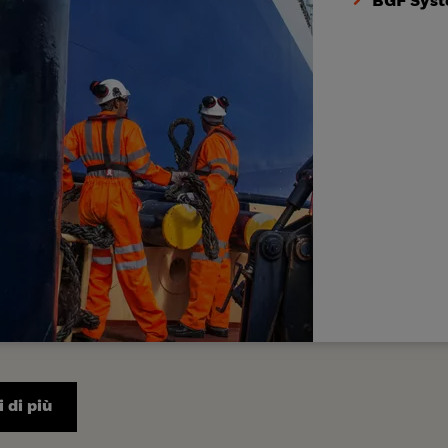
BGF Syst
 di più