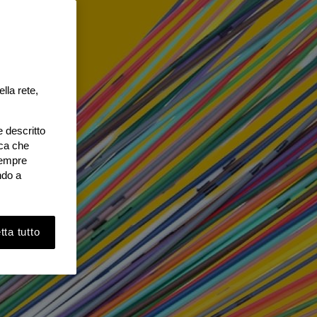
lla rete,
e descritto
ica che
 sempre
ndo a
ta tutto