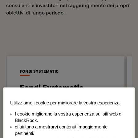
consulenti e investitori nel raggiungimento dei propri
obiettivi di lungo periodo.
FONDI SYSTEMATIC
Fondi Systematic
Strategie quantitative basate sui dati
Utilizziamo i cookie per migliorare la vostra esperienza
per generare risultati in modo
I cookie migliorano la vostra esperienza sui siti web di
disciplinato e coerente nel tempo.
BlackRock.
ci aiutano a mostrarvi contenuti maggiormente
BSF Systematic World Equity Fund
pertinenti.