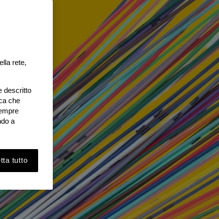
lla rete,
e descritto
ica che
 sempre
ndo a
ta tutto