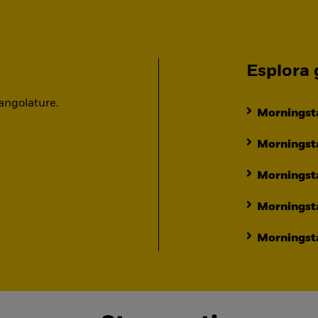
Esplora g
 angolature.
Morningsta
Morningsta
Morningst
Morningst
Morningsta