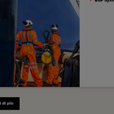
BGF Syst
 di più