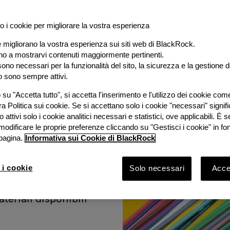
o i cookie per migliorare la vostra esperienza
e migliorano la vostra esperienza sui siti web di BlackRock.
al
ano a mostrarvi contenuti maggiormente pertinenti.
ono necessari per la funzionalità del sito, la sicurezza e la gestione de
o sono sempre attivi.
e
su "Accetta tutto", si accetta l'inserimento e l'utilizzo dei cookie com
ra Politica sui cookie. Se si accettano solo i cookie "necessari" signif
stimento
 attivi solo i cookie analitici necessari e statistici, ove applicabili. È
modificare le proprie preferenze cliccando su "Gestisci i cookie" in fo
pagina.
Informativa sui Cookie di BlackRock
ook 2026 con
Bruno
 i cookie
Solo necessari
Accet
Rock e
vestimento
ateriali disponibili