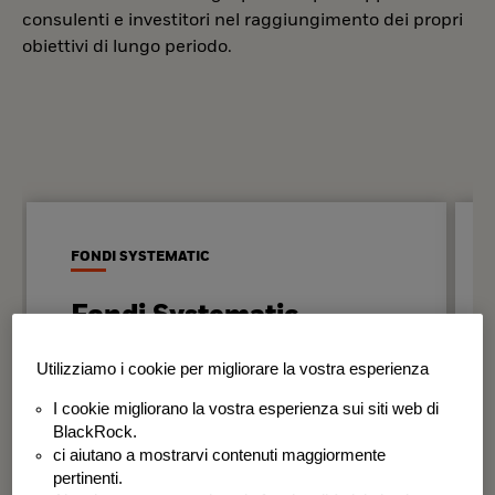
consulenti e investitori nel raggiungimento dei propri
obiettivi di lungo periodo.
FONDI SYSTEMATIC
Fondi Systematic
Strategie quantitative basate sui dati
Utilizziamo i cookie per migliorare la vostra esperienza
per generare risultati in modo
I cookie migliorano la vostra esperienza sui siti web di
disciplinato e coerente nel tempo.
BlackRock.
ci aiutano a mostrarvi contenuti maggiormente
BSF Systematic World Equity Fund
pertinenti.